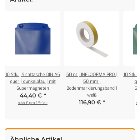
10 Stk. | Sichttasche DIN A5
50 m | INFLOORMA PRO |
10 Stk. 
quer | dunkelblau | mit
50 mm |
qu
Supermagneten
Bodenmarkierungsband |
Su
44,40 €
*
weiß
116,90 €
*
4,44 € pro 1 Stück
4,
Ähnliche Artikel