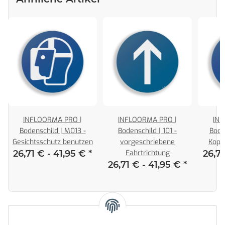
INFLOORMA PRO |
INFLOORMA PRO |
INF
Bodenschild | M013 -
Bodenschild | 101 -
Bode
Gesichtsschutz benutzen
vorgeschriebene
Kopf
26,71 € -
41,95 €
*
Fahrtrichtung
26,7
26,71 € -
41,95 €
*