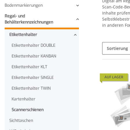
Digital am Reg
Bodenmarkierungen
Scan-Code-Bed
Inhalte prüfen
Regal- und
Selbstklebest
Behälterkennzeichnungen
in anderen Fo
Etikettenhalter
Etikettenhalter DOUBLE
Sortierung
Etikettenhalter KANBAN
Etikettenhalter KLT
AUF LAGER
Etikettenhalter SINGLE
Etikettenhalter TWIN
Kartenhalter
Scannerschienen
Sichttaschen