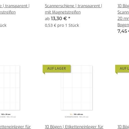
 | transparent |
Scannerschiene | transparent |
10 Bög
estreifen
mit Magnetstreifen
Scann
ab
13,30 €
*
20 mm
Bogen
tück
0,53 € pro 1 Stück
7,45
AUF LAGER
AUF 
etteneinleger für
10 Bögen | Etiketteneinleger für
10 Bög