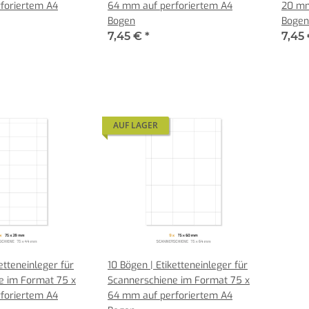
foriertem A4
64 mm auf perforiertem A4
20 mm
Bogen
Bogen
7,45 €
*
7,45
AUF LAGER
etteneinleger für
10 Bögen | Etiketteneinleger für
e im Format 75 x
Scannerschiene im Format 75 x
foriertem A4
64 mm auf perforiertem A4