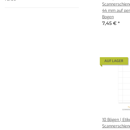
Scannerschien
44 mm auf per
Bogen
7,45 €
*
AUF LAGER
10 Bögen | Etik
Scannerschien