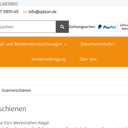
 springen
✉️
7 9891-45
info@splean.de
Zahlungsarten:
al- und Behälterkennzeichnungen
Dokumentenhalter
Sonderanfertigung
Über Uns
Scannerschienen
schienen
e fürs Werkshallen-Regal.