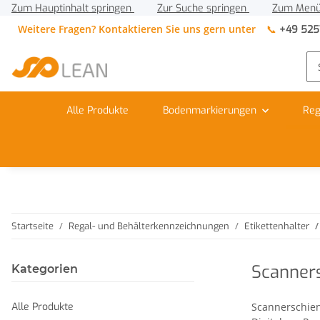
Zum Hauptinhalt springen
Zur Suche springen
Zum Menü
Weitere Fragen? Kontaktieren Sie uns gern unter
📞
+49 525
Alle Produkte
Bodenmarkierungen
Reg
Startseite
Regal- und Behälterkennzeichnungen
Etikettenhalter
Scanner
Kategorien
Alle Produkte
Scannerschien