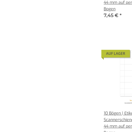
44 mm auf per
Bogen
7,45 €
*
AUF LAGER
10 Bögen | Etik
Scannerschien
44 mm auf per