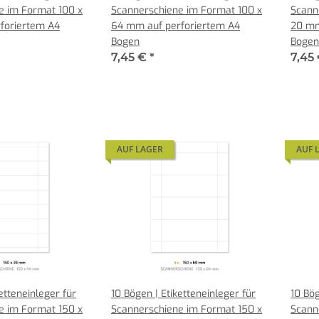
e im Format 100 x
Scannerschiene im Format 100 x
Scann
foriertem A4
64 mm auf perforiertem A4
20 mm
Bogen
Bogen
7,45 €
*
7,45
AUF LAGER
AUF 
etteneinleger für
10 Bögen | Etiketteneinleger für
10 Bög
e im Format 150 x
Scannerschiene im Format 150 x
Scann