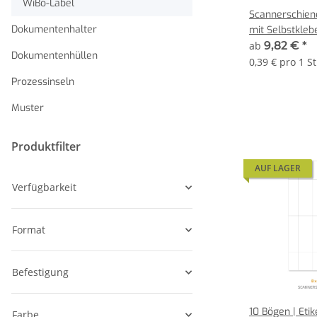
WiBo-Label
Scannerschiene
Dokumentenhalter
mit Selbstkleb
ab
9,82 €
*
Dokumentenhüllen
0,39 € pro 1 S
Prozessinseln
Muster
Produktfilter
AUF LAGER
Verfügbarkeit
Format
Befestigung
10 Bögen | Etik
Farbe