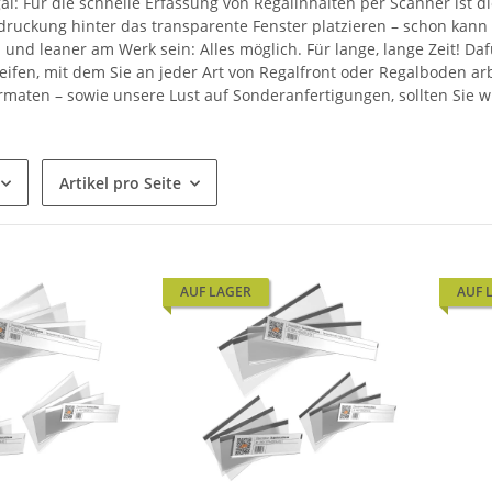
al: Für die schnelle Erfassung von Regalinhalten per Scanner ist d
ruckung hinter das transparente Fenster platzieren – schon kann 
 und leaner am Werk sein: Alles möglich. Für lange, lange Zeit! Da
reifen, mit dem Sie an jeder Art von Regalfront oder Regalboden 
rmaten – sowie unsere Lust auf Sonderanfertigungen, sollten Sie w
Artikel pro Seite
AUF LAGER
AUF 