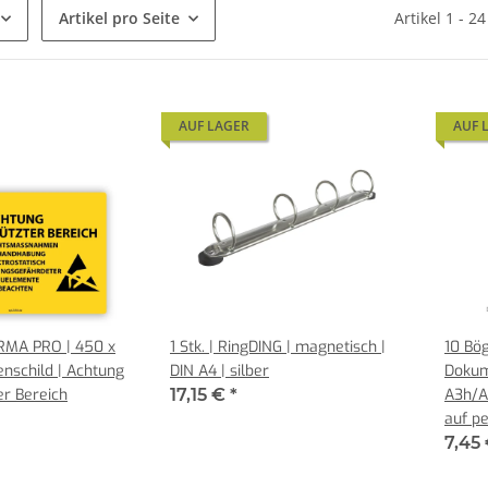
Artikel pro Seite
Artikel 1 - 2
AUF LAGER
AUF 
ORMA PRO | 450 x
1 Stk. | RingDING | magnetisch |
10 Bög
nschild | Achtung
DIN A4 | silber
Dokum
er Bereich
17,15 €
*
A3h/A
auf p
7,45