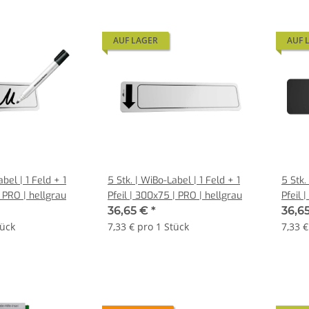
AUF LAGER
AUF 
bel | 1 Feld + 1
5 Stk. | WiBo-Label | 1 Feld + 1
5 Stk.
| PRO | hellgrau
Pfeil | 300x75 | PRO | hellgrau
Pfeil 
36,65 €
*
36,6
tück
7,33 € pro 1 Stück
7,33 €