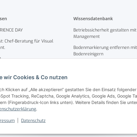
ssen
Wissensdatenbank
RIENCE DAY
Betriebssicherheit gestalten mit
Management
t: Chef-Beratung für Visual
nt.
Bodenmarkierung entfernen mit
Bodenreinigern
n
Die richtige Stellplatzmarkierun
Fahr- und Laufwege optimieren
e wir Cookies & Co nutzen
Visual Management Lösungen fü
ch Klicken auf „Alle akzeptieren“ gestatten Sie den Einsatz folgende
rtigung
Fuhrparkmanagement
Spot Tracking, ReCaptcha, Google Analytics, Google Ads, Google Tag
ns
ern (Fingerabdruck-Icon links unten). Weitere Details finden Sie unte
enschutzerklärung
.
glichkeiten
ressum
|
Datenschutz
ormationen