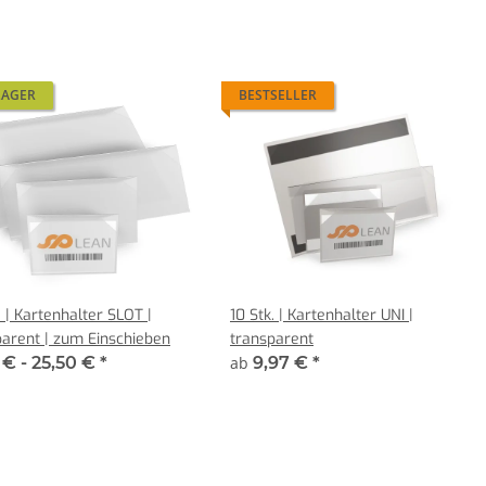
LAGER
BESTSELLER
. | Kartenhalter SLOT |
10 Stk. | Kartenhalter UNI |
parent | zum Einschieben
transparent
 € -
25,50 €
*
ab
9,97 €
*