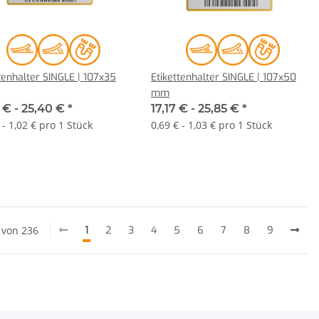
tenhalter SINGLE | 107x35
Etikettenhalter SINGLE | 107x50
mm
 € -
25,40 €
*
17,17 € -
25,85 €
*
 - 1,02 € pro 1 Stück
0,69 € - 1,03 € pro 1 Stück
4 von 236
1
2
3
4
5
6
7
8
9