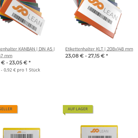
tenhalter KANBAN | DIN A5 |
Etikettenhalter KLT | 208x148 mm
47 mm
23,08 € -
27,15 €
*
 € -
23,05 €
*
 - 0,92 € pro 1 Stück
SELLER
AUF LAGER