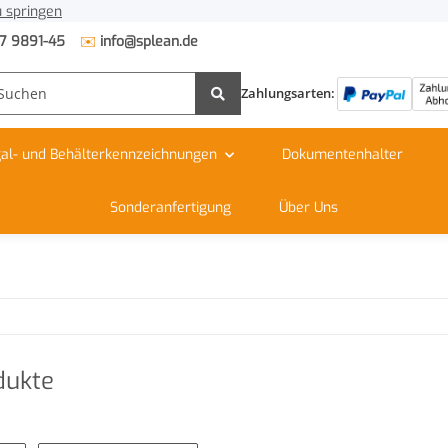
 springen
✉️
7 9891-45
info@splean.de
Zahlungsarten:
al- und Behälterkennzeichnungen
Dokumentenhalter
Sonderanfertigung
Über Uns
dukte