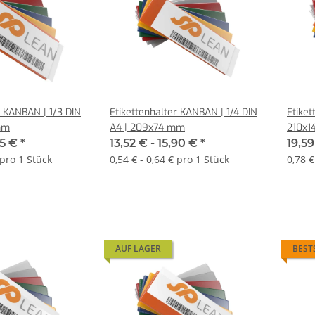
r KANBAN | 1/3 DIN
Etikettenhalter KANBAN | 1/4 DIN
Etiket
mm
A4 | 209x74 mm
210x1
85 €
*
13,52 € -
15,90 €
*
19,59
 pro 1 Stück
0,54 € - 0,64 € pro 1 Stück
0,78 €
AUF LAGER
BEST