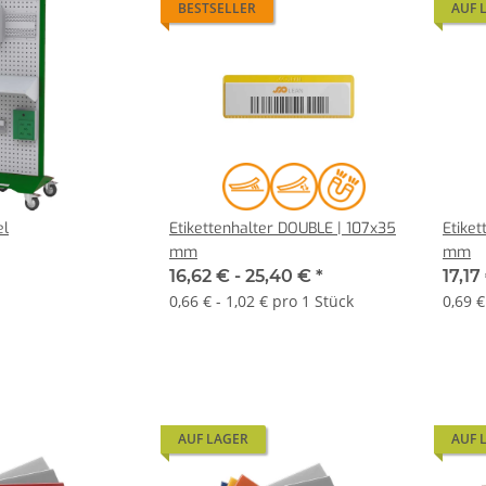
BESTSELLER
AUF 
el
Etikettenhalter DOUBLE | 107x35
Etike
mm
mm
16,62 € -
25,40 €
*
17,17
0,66 € - 1,02 € pro 1 Stück
0,69 €
AUF LAGER
AUF 