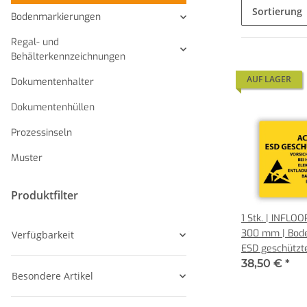
Sortierung
Bodenmarkierungen
Regal- und
Behälterkennzeichnungen
AUF LAGER
Dokumentenhalter
Dokumentenhüllen
Prozessinseln
Muster
Produktfilter
1 Stk. | INFLO
300 mm | Bode
Verfügbarkeit
ESD geschützt
38,50 €
*
Besondere Artikel