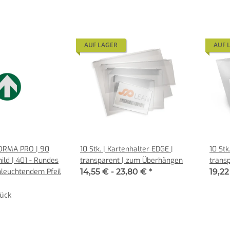
AUF LAGER
AUF 
OORMA PRO | 90
10 Stk. | Kartenhalter EDGE |
10 Stk
ld | 401 - Rundes
transparent | zum Überhängen
trans
hleuchtendem Pfeil
14,55 € -
23,80 €
*
19,22
tück