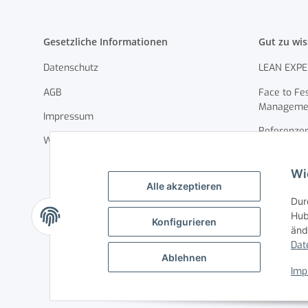
Gesetzliche Informationen
Gut zu wi
Datenschutz
LEAN EXPE
AGB
Face to Fes
Manageme
Impressum
Referenze
Widerrufsrecht
Roadmap
Wi
Service
Alle akzeptieren
Dur
Sonderanfe
Hub
Konfigurieren
Wir über u
änd
Dat
Zahlungsmö
Ablehnen
Imp
Versandinf