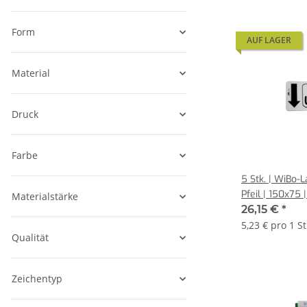
Form
AUF LAGER
Material
Druck
Farbe
5 Stk. | WiBo-La
Pfeil | 150x75 
Materialstärke
26,15 €
*
5,23 € pro 1 S
Qualität
Zeichentyp