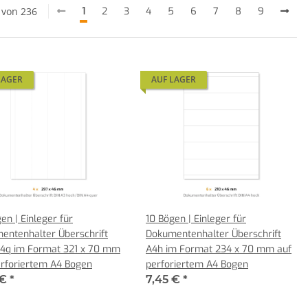
4 von 236
1
2
3
4
5
6
7
8
9
LAGER
AUF LAGER
en | Einleger für
10 Bögen | Einleger für
entenhalter Überschrift
Dokumentenhalter Überschrift
4q im Format 321 x 70 mm
A4h im Format 234 x 70 mm auf
erforiertem A4 Bogen
perforiertem A4 Bogen
 €
*
7,45 €
*