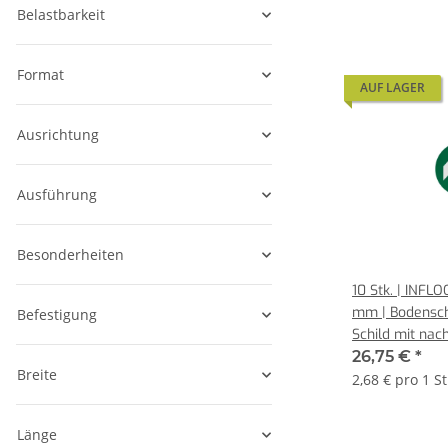
Belastbarkeit
Format
AUF LAGER
Ausrichtung
Ausführung
Besonderheiten
10 Stk. | INFL
mm | Bodenschi
Befestigung
Schild mit nac
26,75 €
*
Breite
2,68 € pro 1 S
Länge