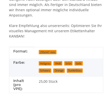
sind immer möglich. Als Fertiger in Deutschland bieten
wir Ihnen optional immer mögliche individuelle
Anpassungen.
Klare Empfehlung also unsererseits: Optimieren Sie Ihr
visuelles Management mit unserem Etikettenhalter
KANBAN!
Produkteigenschaft
Wert
Format:
210x147 mm
Farbe:
Hellgrau
Weiß
Grün
Gelb
Schwarz
Orange
Dunkelblau
Inhalt
25,00 Stück
(pro
VPE):