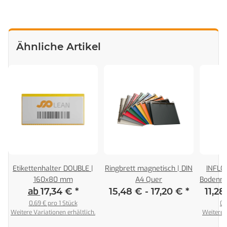
Ähnliche Artikel
Etikettenhalter DOUBLE |
Ringbrett magnetisch | DIN
INFLO
e
160x80 mm
A4 Quer
Bodenm
ab
17,34 €
*
15,48 € -
17,20 €
*
11,28
0,69 € pro 1 Stück
0,
Weitere Variationen erhältlich.
Weitere V