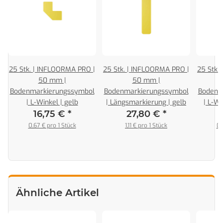
|
25 Stk. | INFLOORMA PRO |
25 Stk. | INFLOORMA PRO |
25 Stk.
50 mm |
50 mm |
l
Bodenmarkierungssymbol
Bodenmarkierungssymbol
Bodenm
| L-Winkel | gelb
| Längsmarkierung | gelb
| L-Wi
16,75 €
*
27,80 €
*
0,67 € pro 1 Stück
1,11 € pro 1 Stück
0,
Ähnliche Artikel