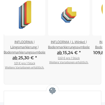
|
INFLOORMA |
INFLOORMA | L-Winkel |
INF
Längsmarkierung |
Bodenmarkierungssymbole
Boden
ab
Bodenmarkierungssymbole
15,24 €
*
109,8
ab
25,30 €
*
0,61 € pro 1 Stück
Weitere Variationen erhältlich.
1,01 € pro 1 Stück
Weitere Variationen erhältlich.