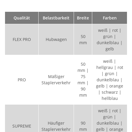
Qualität
Belastbarkeit
Breite
Farben
weiß | rot |
50
grün |
FLEX PRO
Hubwagen
mm
dunkelblau |
gelb
weiß |
50
hellgrau | rot
mm |
| grün |
Mäßiger
75
PRO
dunkelblau |
Staplerverkehr
mm |
gelb | orange
90
| schwarz |
mm
hellblau
weiß | rot |
grün |
Häufiger
90
dunkelblau |
SUPREME
Staplerverkehr
mm
gelb | orange