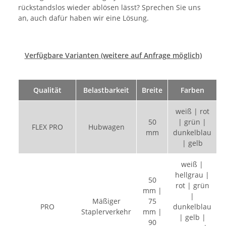
rückstandslos wieder ablösen lässt? Sprechen Sie uns
an, auch dafür haben wir eine Lösung.
Verfügbare Varianten (weitere auf Anfrage möglich)
Qualität
Belastbarkeit
Breite
Farben
weiß | rot
50
| grün |
FLEX PRO
Hubwagen
mm
dunkelblau
| gelb
weiß |
hellgrau |
50
rot | grün
mm |
|
Mäßiger
75
PRO
dunkelblau
Staplerverkehr
mm |
| gelb |
90