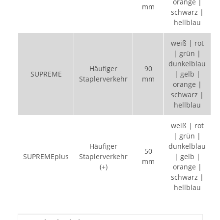
orange |
mm
schwarz |
hellblau
weiß | rot
| grün |
dunkelblau
Häufiger
90
SUPREME
| gelb |
Staplerverkehr
mm
orange |
schwarz |
hellblau
weiß | rot
| grün |
Häufiger
dunkelblau
50
SUPREMEplus
Staplerverkehr
| gelb |
mm
(+)
orange |
schwarz |
hellblau