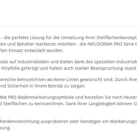
e perfekte Lösung für die Umsetzung Ihrer Stellflächenkonzepte
tten und Behälter markieren möchten - die INFLOORMA PRO Serie bi
ten Einsatz entwickelt wurden.
satz auf Industrieböden und bieten dank des speziellen Industri
Vinylfolie gefertigt und halten auch starker Beanspruchung stand
eiche kennzeichnen wo keine Linien gewünscht sind. Durch ihre h
d Sicherheit in Ihrem Betrieb zu sorgen.
ORMA PRO Bodenmarkierungssymbole und bestellen Sie noch heute! 
d Stellflächen zu kennzeichnen. Dank ihrer Langlebigkeit können S
lächenkennzeichnung ausprobieren oder benötigen ein Markierungss
ösung.