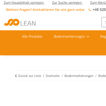
Zum Hauptinhalt springen
Zur Suche springen
Zum Menü
Weitere Fragen? Kontaktieren Sie uns gern unter
📞
+49 525
Alle Produkte
Bodenmarkierungen
Reg
Zurück zur Liste
Startseite
Bodenmarkierungen
Bode