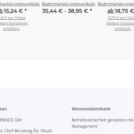
markierungssymbole
Bodenmarkierungssymbole
Bodenmarkierung
b
ab
15,24 €
*
35,44 € -
38,95 €
*
18,75 
,61 € pro 1 Stück
0,75 € pro 1 Stü
itere Variationen
Weitere Variatio
erhältlich.
erhältlich.
ssen
Wissensdatenbank
RIENCE DAY
Betriebssicherheit gestalten mit
Management
t: Chef-Beratung für Visual