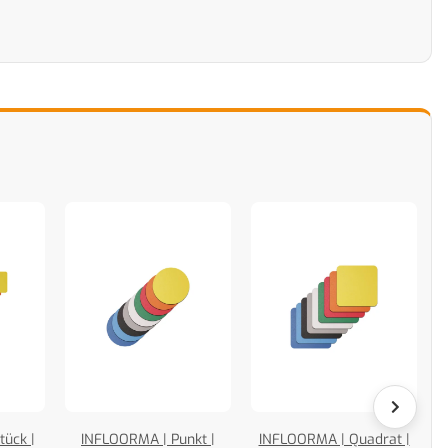
tück |
INFLOORMA | Punkt |
INFLOORMA | Quadrat |
I