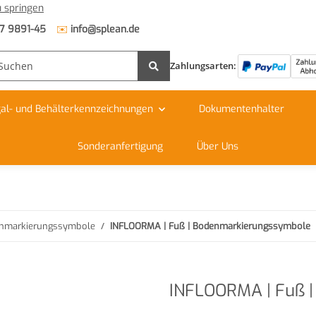
 springen
✉️
7 9891-45
info@splean.de
Zahlungsarten:
al- und Behälterkennzeichnungen
Dokumentenhalter
Sonderanfertigung
Über Uns
nmarkierungssymbole
INFLOORMA | Fuß | Bodenmarkierungssymbole
INFLOORMA | Fuß 