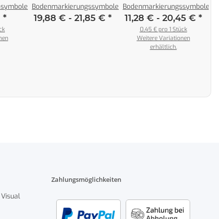
ssymbole
Bodenmarkierungssymbole
Bodenmarkierungssymbole
€
*
19,88 € -
21,85 €
*
11,28 € -
20,45 €
*
2
ck
0,45 € pro 1 Stück
nen
Weitere Variationen
erhältlich.
Zahlungsmöglichkeiten
 Visual