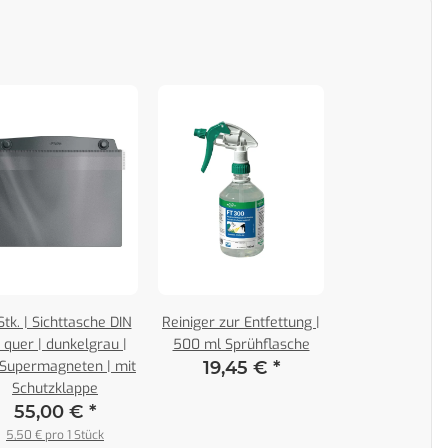
Stk. | Sichttasche DIN
Reiniger zur Entfettung |
 quer | dunkelgrau |
500 ml Sprühflasche
 Supermagneten | mit
19,45 €
*
Schutzklappe
55,00 €
*
5,50 € pro 1 Stück