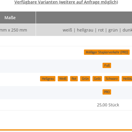
Verfügbare Varianten (weitere auf Anfrage möglich)
Maße
 mm x 250 mm
weiß | hellgrau | rot | grün | dun
Mäßiger Staplerverkehr (PRO)
Fuß
Hellgrau
Weiß
Rot
Grün
Gelb
Schwarz
Hellbl
PRO
25,00 Stück