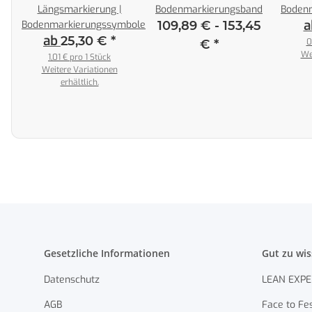
Längsmarkierung |
Bodenmarkierungsband
Boden
a
€
*
Bodenmarkierungssymbole
109,89 € -
153,45
ab
25,30 €
*
0
€
*
We
1,01 € pro 1 Stück
Weitere Variationen
erhältlich.
Gesetzliche Informationen
Gut zu wi
Datenschutz
LEAN EXPE
AGB
Face to Fes