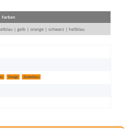
Farben
kelblau | gelb | orange | schwarz | hellblau
au
Orange
Dunkelblau