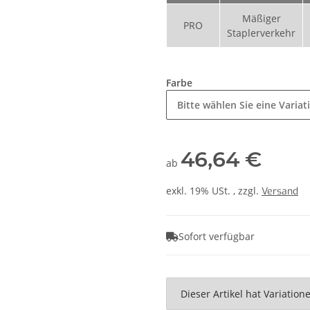
Mäßiger
PRO
Staplerverkehr
Farbe
Bitte wählen Sie eine Variat
46,64 €
ab
exkl. 19% USt. , zzgl.
Versand
Sofort verfügbar
x
Dieser Artikel hat Variatio