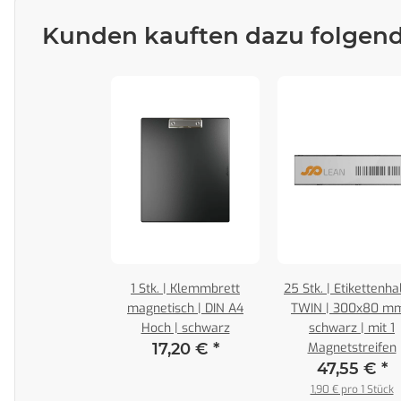
Kunden kauften dazu folgende
1 Stk. | Klemmbrett
25 Stk. | Etikettenha
magnetisch | DIN A4
TWIN | 300x80 mm
Hoch | schwarz
schwarz | mit 1
17,20 €
*
Magnetstreifen
47,55 €
*
1,90 € pro 1 Stück