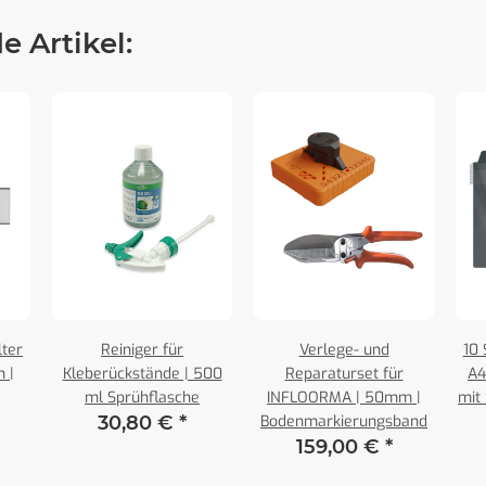
 Artikel:
lter
Reiniger für
Verlege- und
10 
 |
Kleberückstände | 500
Reparaturset für
A4
ml Sprühflasche
INFLOORMA | 50mm |
mit
30,80 €
*
Bodenmarkierungsband
159,00 €
*