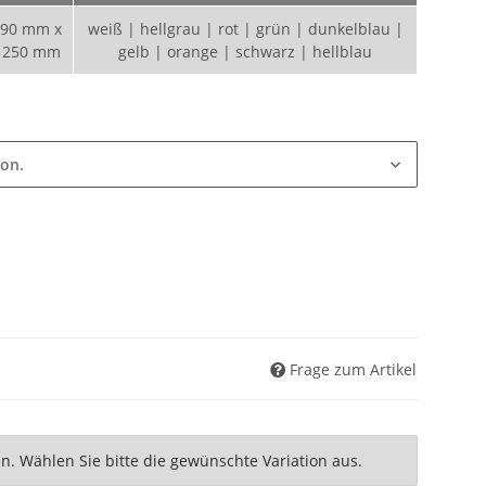
90 mm x
weiß | hellgrau | rot | grün | dunkelblau |
250 mm
gelb | orange | schwarz | hellblau
ion.
Frage zum Artikel
nen. Wählen Sie bitte die gewünschte Variation aus.