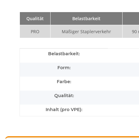
Qualität
Belastbarkeit
PRO
Mäßiger Staplerverkehr
90
Produkteigenschaft
Wert
Belastbarkeit:
Form:
Farbe:
Qualität:
Inhalt (pro VPE):