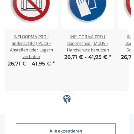
INFLOORMA PRO |
INFLOORMA PRO |
INF
Bodenschild | P023 -
Bodenschild | M009 -
Bode
Abstellen oder Lagern
Handschutz benutzen
Sch
verboten
26,71 € -
41,95 €
*
26,7
26,71 € -
41,95 €
*
Alle akzeptieren