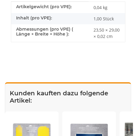
Produkteigenschaft
Wert
Artikelgewicht (pro VPE):
0,04
kg
Inhalt (pro VPE):
1,00 Stück
Abmessungen (pro VPE) (
23,50 × 29,00
Länge × Breite × Höhe ):
× 0,02 cm
Kunden kauften dazu folgende
Artikel: