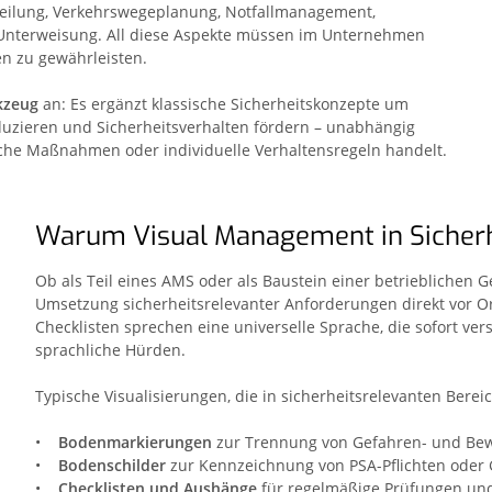
eilung, Verkehrswegeplanung, Notfallmanagement,
Unterweisung. All diese Aspekte müssen im Unternehmen
n zu gewährleisten.
kzeug
an: Es ergänzt klassische Sicherheitskonzepte um
reduzieren und Sicherheitsverhalten fördern – unabhängig
sche Maßnahmen oder individuelle Verhaltensregeln handelt.
Warum Visual Management in Sicherhe
Ob als Teil eines AMS oder als Baustein einer betrieblichen 
Umsetzung sicherheitsrelevanter Anforderungen direkt vor Or
Checklisten sprechen eine universelle Sprache, die sofort v
sprachliche Hürden.
Typische Visualisierungen, die in sicherheitsrelevanten Ber
•
Bodenmarkierungen
zur Trennung von Gefahren- und B
•
Bodenschilder
zur Kennzeichnung von PSA-Pflichten oder
•
Checklisten und Aushänge
für regelmäßige Prüfungen un