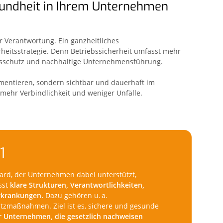
undheit in Ihrem Unternehmen
er Verantwortung. Ein ganzheitliches
rheitsstrategie. Denn Betriebssicherheit umfasst mehr
heitsschutz und nachhaltige Unternehmensführung.
mentieren, sondern sichtbar und dauerhaft im
 mehr Verbindlichkeit und weniger Unfälle.
1
dard, der Unternehmen dabei unterstützt,
sst
klare Strukturen, Verantwortlichkeiten,
rkrankungen.
Dazu gehören u. a.
tzmaßnahmen. Ziel ist es, sichere und gesunde
ür Unternehmen, die gesetzlich nachweisen