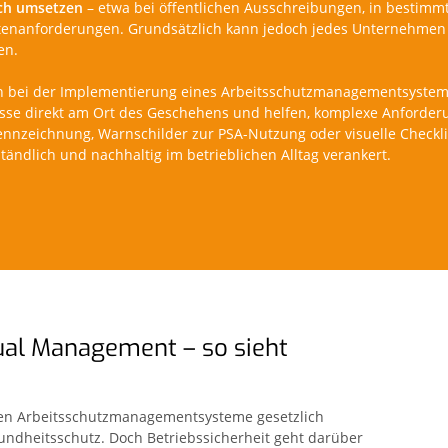
sch umsetzen
– etwa bei öffentlichen Ausschreibungen, in bestimmt
rantenanforderungen. Grundsätzlich kann jedoch jedes Unternehme
en.
n bei der Implementierung eines Arbeitsschutzmanagementsystems
zesse direkt am Ort des Geschehens und helfen, komplexe Anforde
zeichnung, Warnschilder zur PSA-Nutzung oder visuelle Checkli
ändlich und nachhaltig im betrieblichen Alltag verankert.
ual Management – so sieht
eren Arbeitsschutzmanagementsysteme gesetzlich
dheitsschutz. Doch Betriebssicherheit geht darüber