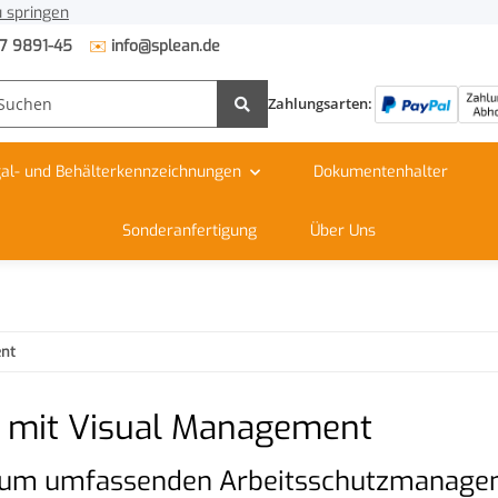
 springen
✉️
7 9891-45
info@splean.de
Zahlungsarten:
al- und Behälterkennzeichnungen
Dokumentenhalter
Sonderanfertigung
Über Uns
ent
en mit Visual Management
s zum umfassenden Arbeitsschutzmanag