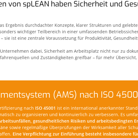
en von spLEAN haben Sicherheit und Ges
 das Ergebnis durchdachter Konzepte, klarer Strukturen und gelebt
esonders wichtiger Teilbereich in einer umfassenden Betriebssiche
 – sie ist eine zentrale Voraussetzung für Produktivität, Gesund
Unternehmen dabei, Sicherheit am Arbeitsplatz nicht nur zu doku
efahrenquellen und Zuständigkeiten greifbar – für mehr Übersicht,
ementsystem (AMS) nach ISO 4500
tifizierung nach
ISO 45001
ist ein international anerkannter Stan
matisch zu organisieren und kontinuierlich zu verbessern. Es umfa
eitsunfällen, gesundheitlichen Risiken und arbeitsbedingten E
läne sowie regelmäßige Überprüfungen der Wirksamkeit aller Schu
affen.
Eine Verpflichtung zur Einführung besteht insbesondere f