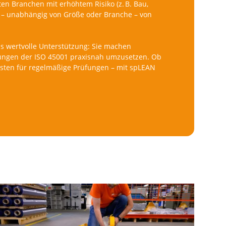
en Branchen mit erhöhtem Risiko (z. B. Bau,
n – unabhängig von Größe oder Branche – von
 wertvolle Unterstützung: Sie machen
rungen der ISO 45001 praxisnah umzusetzen. Ob
sten für regelmäßige Prüfungen – mit spLEAN