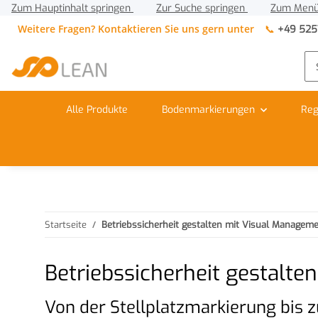
Zum Hauptinhalt springen
Zur Suche springen
Zum Menü
Weitere Fragen? Kontaktieren Sie uns gern unter
📞
+49 525
Alle Produkte
Bodenmarkierungen
Reg
Startseite
Betriebssicherheit gestalten mit Visual Managem
Betriebssicherheit gestalt
Von der Stellplatzmarkierung bi