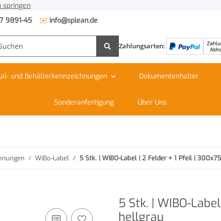
 springen
✉️
7 9891-45
info@splean.de
Zahlungsarten:
al- und Behälterkennzeichnungen
Dokumentenhalter
Sonderanfertigung
Über Uns
chnungen
WiBo-Label
5 Stk. | WIBO-Label | 2 Felder + 1 Pfeil | 300x75
5 Stk. | WIBO-Label 
hellgrau