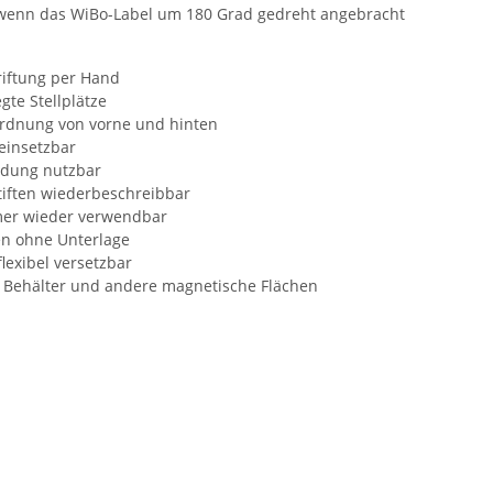
, wenn das WiBo-Label um 180 Grad gedreht angebracht
riftung per Hand
gte Stellplätze
ordnung von vorne und hinten
einsetzbar
ndung nutzbar
tiften wiederbeschreibbar
mer wieder verwendbar
en ohne Unterlage
lexibel versetzbar
e Behälter und andere magnetische Flächen