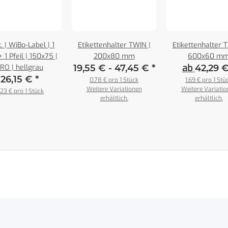
. | WiBo-Label | 1
Etikettenhalter TWIN |
Etikettenhalter 
 1 Pfeil | 150x75 |
200x80 mm
600x60 m
ab
RO | hellgrau
19,55 € -
47,45 €
*
42,29 
26,15 €
*
0,78 € pro 1 Stück
1,69 € pro 1 Stü
Weitere Variationen
Weitere Variatio
,23 € pro 1 Stück
erhältlich.
erhältlich.