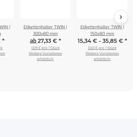
TWIN |
Etikettenhalter TWIN |
Etikettenhalter TWIN |
m
300x80 mm
150x80 mm
ab
€
*
27,33 €
*
15,34 € -
35,85 €
*
ck
1,09 € pro 1 Stück
0,61 € pro 1 Stück
nen
Weitere Variationen
Weitere Variationen
erhältlich.
erhältlich.