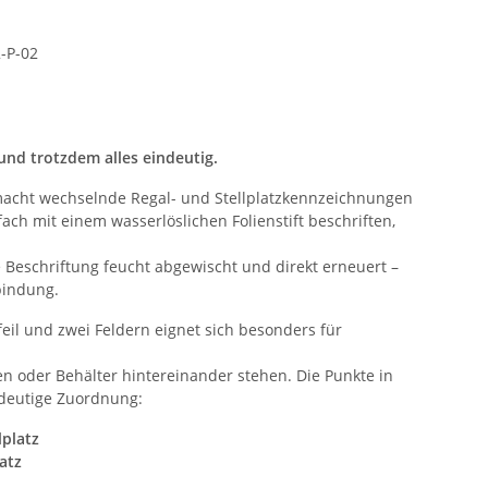
-P-02
 und trotzdem alles eindeutig.
acht wechselnde Regal- und Stellplatzkennzeichnungen
fach mit einem wasserlöslichen Folienstift beschriften,
ie Beschriftung feucht abgewischt und direkt erneuert –
bindung.
eil und zwei Feldern eignet sich besonders für
en oder Behälter hintereinander stehen. Die Punkte in
ndeutige Zuordnung:
lplatz
atz