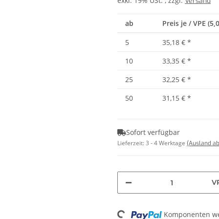
exkl. 19% USt. , zzgl.
Versand
ab
Preis je / VPE (5,
5
35,18 €
*
10
33,35 €
*
25
32,25 €
*
50
31,15 €
*
Sofort verfügbar
Lieferzeit:
3 - 4 Werktage
(Ausland a
V
Loading...
Komponenten wer