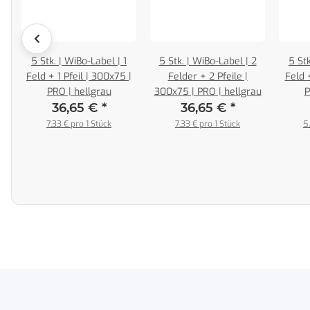
|
5 Stk. | WiBo-Label | 1
5 Stk. | WiBo-Label | 2
5 Stk
Feld + 1 Pfeil | 300x75 |
Felder + 2 Pfeile |
Feld +
€
*
PRO | hellgrau
300x75 | PRO | hellgrau
P
36,65 €
*
36,65 €
*
7,33 € pro 1 Stück
7,33 € pro 1 Stück
5