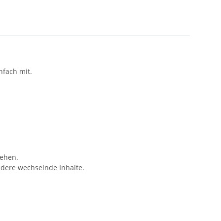
nfach mit.
stehen.
ndere wechselnde Inhalte.