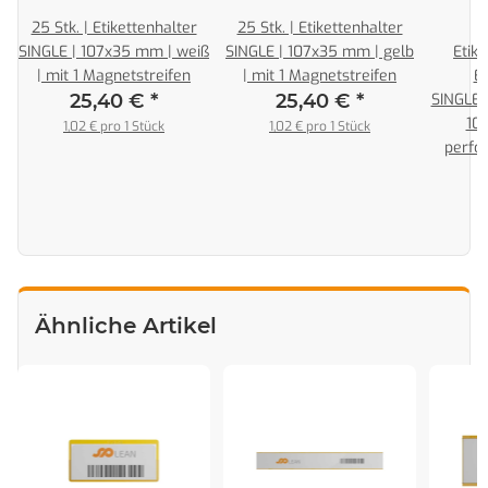
4
25 Stk. | Etikettenhalter
25 Stk. | Etikettenhalter
SINGLE | 107x35 mm | weiß
SINGLE | 107x35 mm | gelb
Etike
| mit 1 Magnetstreifen
| mit 1 Magnetstreifen
Et
25,40 €
*
25,40 €
*
SINGLE
10
1,02 € pro 1 Stück
1,02 € pro 1 Stück
perfo
Ähnliche Artikel