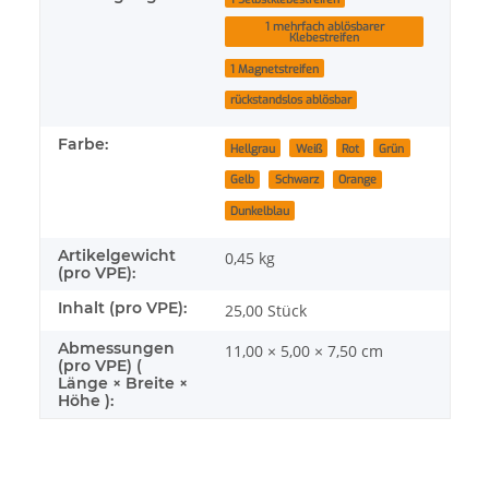
1 mehrfach ablösbarer
Klebestreifen
1 Magnetstreifen
rückstandslos ablösbar
Farbe:
Hellgrau
Weiß
Rot
Grün
Gelb
Schwarz
Orange
Dunkelblau
Artikelgewicht
0,45
kg
(pro VPE):
Inhalt (pro VPE):
25,00 Stück
Abmessungen
11,00 × 5,00 × 7,50 cm
(pro VPE) (
Länge × Breite ×
Höhe ):