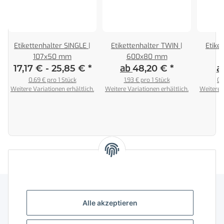
Etikettenhalter SINGLE |
Etikettenhalter TWIN |
Etike
107x50 mm
600x80 mm
ab
a
17,17 € -
25,85 €
*
48,20 €
*
0,69 € pro 1 Stück
1,93 € pro 1 Stück
0,
Weitere Variationen erhältlich.
Weitere Variationen erhältlich.
Weitere V
Alle akzeptieren
Gesetzliche Informationen