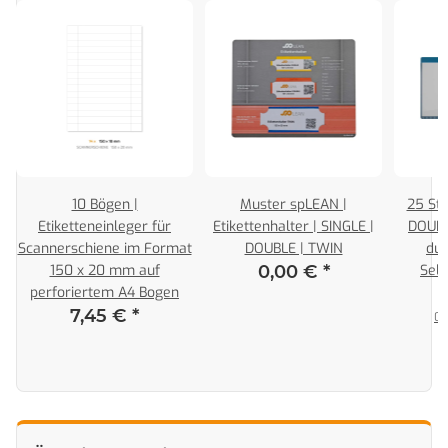
10 Bögen |
Muster spLEAN |
25 Stk
Etiketteneinleger für
Etikettenhalter | SINGLE |
DOUBL
Scannerschiene im Format
DOUBLE | TWIN
dun
150 x 20 mm auf
0,00 €
*
Selb
perforiertem A4 Bogen
7,45 €
*
0,