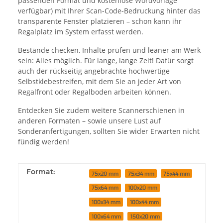
passenden Format und kostenlose Wordvorlage
verfügbar) mit Ihrer Scan-Code-Bedruckung hinter das
transparente Fenster platzieren – schon kann ihr
Regalplatz im System erfasst werden.
Bestände checken, Inhalte prüfen und leaner am Werk
sein: Alles möglich. Für lange, lange Zeit! Dafür sorgt
auch der rückseitig angebrachte hochwertige
Selbstklebestreifen, mit dem Sie an jeder Art von
Regalfront oder Regalboden arbeiten können.
Entdecken Sie zudem weitere Scannerschienen in
anderen Formaten – sowie unsere Lust auf
Sonderanfertigungen, sollten Sie wider Erwarten nicht
fündig werden!
Produkteigenschaft
Wert
Format:
75x20 mm
75x34 mm
75x44 mm
75x64 mm
100x20 mm
100x34 mm
100x44 mm
100x64 mm
150x20 mm