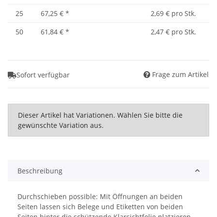
25
67,25 €
*
2,69 € pro Stk.
50
61,84 €
*
2,47 € pro Stk.
Frage zum Artikel
Sofort verfügbar
x
Dieser Artikel hat Variationen. Wählen Sie bitte die
gewünschte Variation aus.
Beschreibung
Durchschieben possible: Mit Öffnungen an beiden
Seiten lassen sich Belege und Etiketten von beiden
Seiten hinter die schützende Klarsichtfolie platzieren.