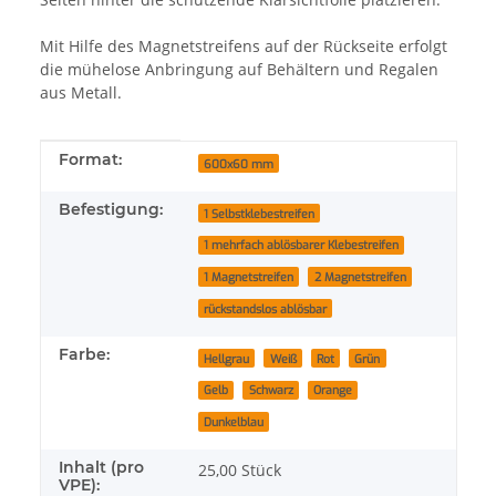
Mit Hilfe des Magnetstreifens auf der Rückseite erfolgt
die mühelose Anbringung auf Behältern und Regalen
aus Metall.
Produkteigenschaft
Wert
Format:
600x60 mm
Befestigung:
1 Selbstklebestreifen
1 mehrfach ablösbarer Klebestreifen
1 Magnetstreifen
2 Magnetstreifen
rückstandslos ablösbar
Farbe:
Hellgrau
Weiß
Rot
Grün
Gelb
Schwarz
Orange
Dunkelblau
Inhalt (pro
25,00 Stück
VPE):