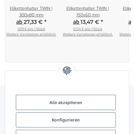
Etikettenhalter TWIN |
Etikettenhalter TWIN |
Etike
300x80 mm
150x60 mm
ab
ab
a
27,33 €
*
13,47 €
*
1,09 € pro 1 Stück
0,54 € pro 1 Stück
1,
Weitere Variationen erhältlich.
Weitere Variationen erhältlich.
Weitere V
Alle akzeptieren
Gesetzliche Informationen
Konfigurieren
Gut zu wissen