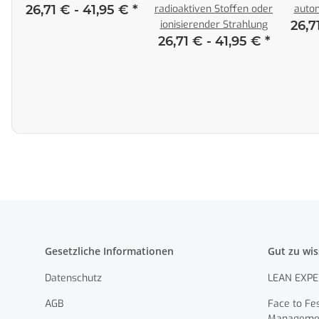
n
26,71 € -
41,95 €
*
radioaktiven Stoffen oder
auto
*
ionisierender Strahlung
26,7
26,71 € -
41,95 €
*
Gesetzliche Informationen
Gut zu wi
Datenschutz
LEAN EXPE
AGB
Face to Fes
Manageme