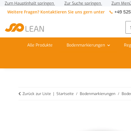
Zum Hauptinhalt springen
Zur Suche springen
Zum Menü
Weitere Fragen? Kontaktieren Sie uns gern unter
📞
+49 525
Alle Produkte
Bodenmarkierungen
Reg
Zurück zur Liste
Startseite
Bodenmarkierungen
Bode