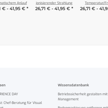
matischem Anlauf
ionisierender Strahlung
Temperatur/Fr
1 € -
41,95 €
*
26,71 € -
41,95 €
*
26,71 € -
41,
ssen
Wissensdatenbank
RIENCE DAY
Betriebssicherheit gestalten mit
Management
t: Chef-Beratung für Visual
nt.
Bodenmarkierung entfernen mit