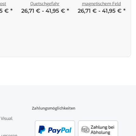
ost
Quetschgefahr
magnetischem Feld
95 €
*
26,71 € -
41,95 €
*
26,71 € -
41,95 €
*
Zahlungsmöglichkeiten
 Visual
 unseren