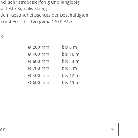
d, sehr strapazierfähig und langlebig
effekt / Signalwirkung
d dem Gesundheitsschutz der Beschäftigten
 und Vorschriften gemäß ASR A1.3
.3
Ø 200 mm
bis 8 m
Ø 400 mm
bis 16 m
Ø 600 mm
bis 24 m
Ø 200 mm
bis 6 m
Ø 400 mm
bis 12 m
Ø 600 mm
bis 19 m
ion.