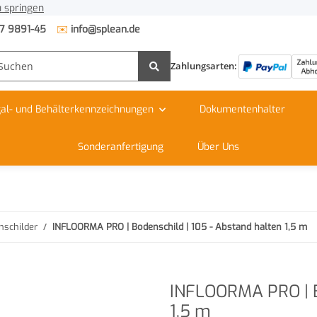
 springen
✉️
7 9891-45
info@splean.de
Zahlungsarten:
al- und Behälterkennzeichnungen
Dokumentenhalter
Sonderanfertigung
Über Uns
nschilder
INFLOORMA PRO | Bodenschild | 105 - Abstand halten 1,5 m
INFLOORMA PRO | B
1,5 m