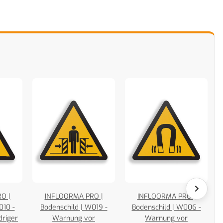
O |
INFLOORMA PRO |
INFLOORMA PRO |
010 -
Bodenschild | W019 -
Bodenschild | W006 -
B
driger
Warnung vor
Warnung vor