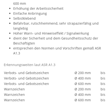
600 mm
Erhöhung der Arbeitssicherheit
Einfache Anbringung
Selbstklebend
Befahrbar, rutschhemmend, sehr strapazierfähig und
langlebig
Hoher Warn- und Hinweiseffekt / Signalwirkung
dient der Sicherheit und dem Gesundheitsschutz der
Beschäftigten
entsprechen den Normen und Vorschriften gemäß ASR
A1.3
Erkennungsweiten laut ASR A1.3
Verbots- und Gebotszeichen
Ø 200 mm
bis
Verbots- und Gebotszeichen
Ø 400 mm
bis
Verbots- und Gebotszeichen
Ø 600 mm
bis
Warnzeichen
Ø 200 mm
bis
Warnzeichen
Ø 400 mm
bis
Warnzeichen
Ø 600 mm
bis