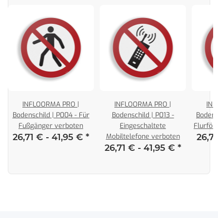
INFLOORMA PRO |
INFLOORMA PRO |
INF
Bodenschild | P004 - Für
Bodenschild | P013 -
Bodens
Fußgänger verboten
Eingeschaltete
Flurför
26,71 € -
41,95 €
*
Mobiltelefone verboten
26,7
26,71 € -
41,95 €
*