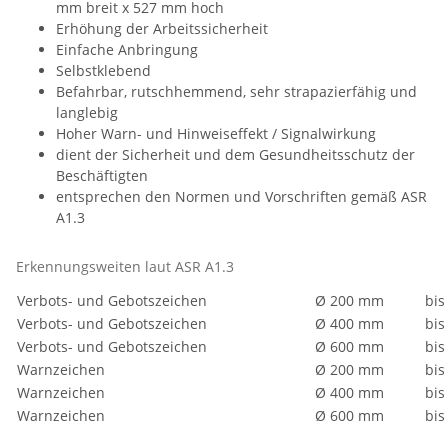
mm breit x 527 mm hoch
Erhöhung der Arbeitssicherheit
Einfache Anbringung
Selbstklebend
Befahrbar, rutschhemmend, sehr strapazierfähig und
langlebig
Hoher Warn- und Hinweiseffekt / Signalwirkung
dient der Sicherheit und dem Gesundheitsschutz der
Beschäftigten
entsprechen den Normen und Vorschriften gemäß ASR
A1.3
Erkennungsweiten laut ASR A1.3
Verbots- und Gebotszeichen
Ø 200 mm
bis
Verbots- und Gebotszeichen
Ø 400 mm
bis
Verbots- und Gebotszeichen
Ø 600 mm
bis
Warnzeichen
Ø 200 mm
bis
Warnzeichen
Ø 400 mm
bis
Warnzeichen
Ø 600 mm
bis