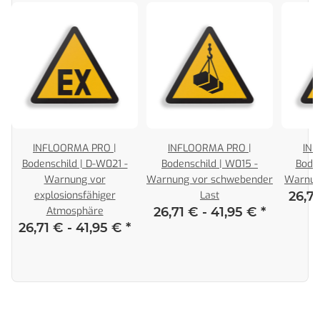
INFLOORMA PRO |
INFLOORMA PRO |
INF
Bodenschild | D-W021 -
Bodenschild | W015 -
Boden
n
Warnung vor
Warnung vor schwebender
Warnun
r
explosionsfähiger
Last
26,7
Atmosphäre
26,71 € -
41,95 €
*
26,71 € -
41,95 €
*