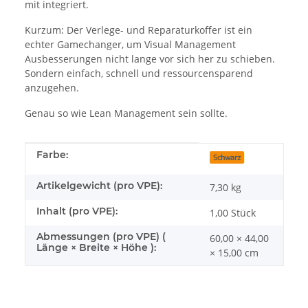
mit integriert.
Kurzum: Der Verlege- und Reparaturkoffer ist ein
echter Gamechanger, um Visual Management
Ausbesserungen nicht lange vor sich her zu schieben.
Sondern einfach, schnell und ressourcensparend
anzugehen.
Genau so wie Lean Management sein sollte.
Produkteigenschaft
Wert
Farbe:
Schwarz
Artikelgewicht (pro VPE):
7,30
kg
Inhalt (pro VPE):
1,00 Stück
Abmessungen (pro VPE) (
60,00 × 44,00
Länge × Breite × Höhe ):
× 15,00 cm