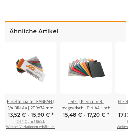
Ähnliche Artikel
N
Etikettenhalter KANBAN |
1 Stk. | Klemmbrett
Etiket
1/4 DIN A4 | 209x74 mm
magnetisch | DIN A4 Hoch
13,52 € -
15,90 €
*
15,48 € -
17,20 €
*
17,17
0,54 € pro 1 Stück
0,
Weitere Variationen erhältlich.
Weitere V