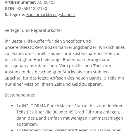
Artikelnummer:
AC-00105
GTIN:
4255811202150
Kategorie:
Bodenmarkierungsbänder
Verlege- und Reparaturkoffer
Ihr Beste-Hilfe-Koffer für den Shopfloor und
unsere INFLOORMA Bodenmarkierungsbänder: Wirklich alles
zur Hand, um schnell, sauber und kostensparend Teile von
beschädigtem Hochleistungs-Bodenmarkierungsband
passgenau auszutauschen. Vom praktischen Tool zum
Abstanzen des beschädigten Stücks bis zum stabilen
Spachtel für das letzte Abfasen des neuen Bands. 9 Teile mit
nur einer Mission: Ihnen Zeit und Geld zu sparen.
Bestehend aus:
1x INFLOORMA PunchMaster Stanze: bis zum defekten
Teilstück über die 90 oder 45 Grad Führung anlegen,
dann das Band einfach mit wenigen Hammerschlägen
abstanzen.
1x Hammer: Immer direkt griffbereit, um Stanze oder