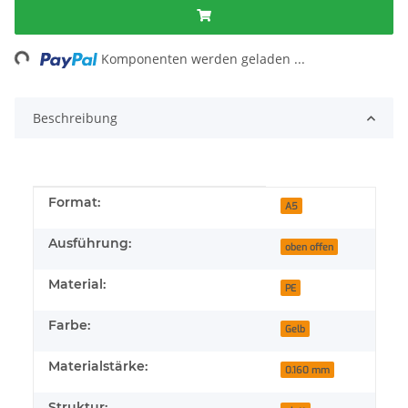
ading...
Komponenten werden geladen ...
Beschreibung
Produkteigenschaft
Wert
Format:
A5
Ausführung:
oben offen
Material:
PE
Farbe:
Gelb
Materialstärke:
0.160 mm
Struktur: