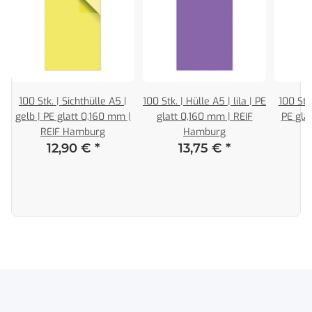
|
100 Stk. | Sichthülle A5 |
100 Stk. | Hülle A5 | lila | PE
100 Stk.
gelb | PE glatt 0,160 mm |
glatt 0,160 mm | REIF
PE gla
REIF Hamburg
Hamburg
12,90 €
*
13,75 €
*