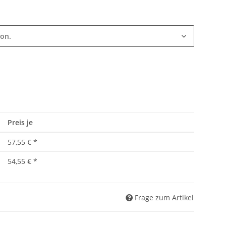
ion.
Preis je
57,55 €
*
54,55 €
*
Frage zum Artikel