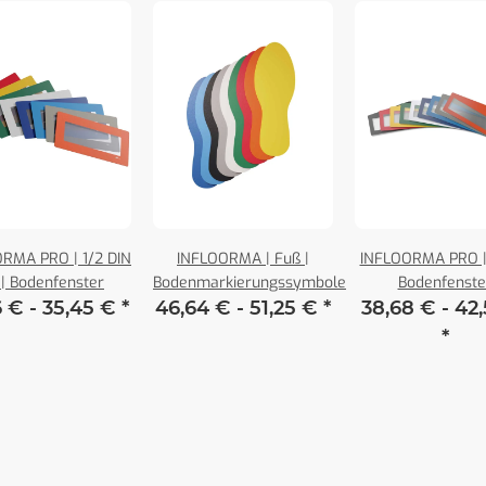
RMA PRO | 1/2 DIN
INFLOORMA | Fuß |
INFLOORMA PRO | P
 | Bodenfenster
Bodenmarkierungssymbole
Bodenfenste
6 € -
35,45 €
*
46,64 € -
51,25 €
*
38,68 € -
42
*