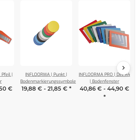
feil |
INFLOORMA | Punkt |
INFLOORMA PRO | DIN A4
r
Bodenmarkierungssymbole
| Bodenfenster
B
,50 €
19,88 € -
21,85 €
*
40,86 € -
44,90 €
*