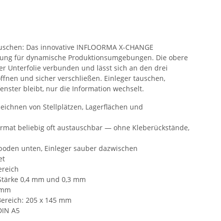
stauschen: Das innovative INFLOORMA X-CHANGE
Lösung für dynamische Produktionsumgebungen. Die obere
der Unterfolie verbunden und lässt sich an den drei
ffnen und sicher verschließen. Einleger tauschen,
enster bleibt, nur die Information wechselt.
chnen von Stellplätzen, Lagerflächen und
ormat beliebig oft austauschbar — ohne Kleberückstände,
zboden unten, Einleger sauber dazwischen
et
ereich
e Stärke 0,4 mm und 0,3 mm
0 mm
Bereich: 205 x 145 mm
DIN A5