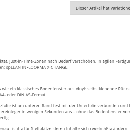
x
Dieser Artikel hat Variatio
et, Just-in-Time-Zonen nach Bedarf verschoben. In agilen Fertigun
eren: spLEAN INFLOORMA X-CHANGE.
ie ein klassisches Bodenfenster aus Vinyl: selbstklebende Rücksei
 A4- oder DIN A5-Format.
utzfolie ist am unteren Rand fest mit der Unterfolie verbunden und
piereinleger in wenigen Sekunden aus – ohne das Bodenfenster vo
ertig.
nau richtig für Stellplätze, deren Inhalte sich regelmäßig ändern