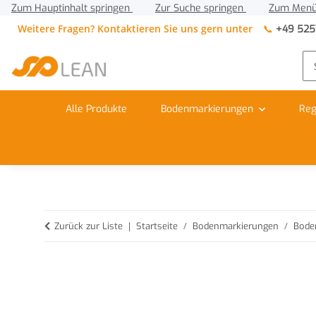
Zum Hauptinhalt springen
Zur Suche springen
Zum Menü
Weitere Fragen? Kontaktieren Sie uns gern unter
📞
+49 525
Alle Produkte
Bodenmarkierungen
Reg
Zurück zur Liste
Startseite
Bodenmarkierungen
Bode