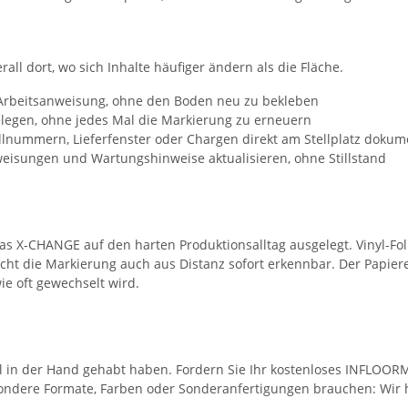
rall dort, wo sich Inhalte häufiger ändern als die Fläche.
Arbeitsanweisung, ohne den Boden neu zu bekleben
elegen, ohne jedes Mal die Markierung zu erneuern
nummern, Lieferfenster oder Chargen direkt am Stellplatz dokum
eisungen und Wartungshinweise aktualisieren, ohne Stillstand
s X-CHANGE auf den harten Produktionsalltag ausgelegt. Vinyl-Foli
ht die Markierung auch aus Distanz sofort erkennbar. Der Papierei
ie oft gewechselt wird.
mal in der Hand gehabt haben. Fordern Sie Ihr kostenloses INFLO
esondere Formate, Farben oder Sonderanfertigungen brauchen: Wir