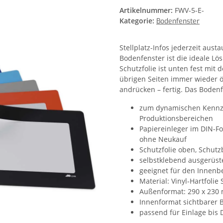
Artikelnummer:
FWV-5-E-
Kategorie:
Bodenfenster
Stellplatz-Infos jederzeit au
Bodenfenster ist die ideale 
Schutzfolie ist unten fest mit 
übrigen Seiten immer wieder ö
andrücken – fertig. Das Bodenf
zum dynamischen Kennzei
Produktionsbereichen
Papiereinleger im DIN-F
ohne Neukauf
Schutzfolie oben, Schut
selbstklebend ausgerüst
geeignet für den Innenb
Material: Vinyl-Hartfoli
Außenformat: 290 x 23
Innenformat sichtbarer 
passend für Einlage bis 