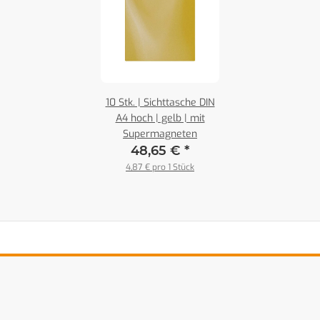
10 Stk. | Sichttasche DIN
A4 hoch | gelb | mit
Supermagneten
48,65 €
*
4,87 € pro 1 Stück