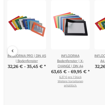
INFLOORMA PRO | DIN A5
INFLOORMA
INFLOO
d
| Bodenfenster
Bodenfenster | X-
A4
5
32,26 € -
35,45 €
*
CHANGE | DIN A4
32,2
63,65 € -
69,95 €
*
6,37 € pro 1 Stück
Weitere Variationen
erhältlich.