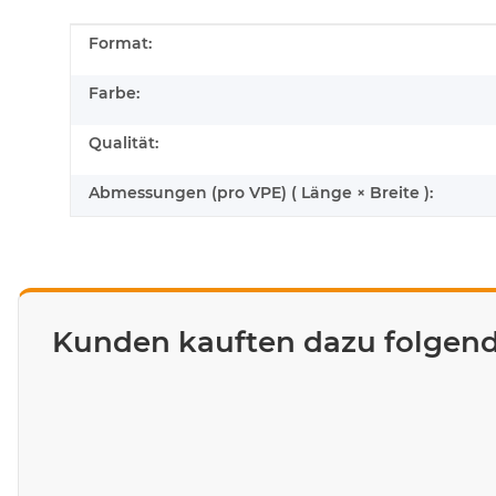
Produkteigenschaft
Wert
Format:
Farbe:
Qualität:
Abmessungen (pro VPE) ( Länge × Breite ):
Kunden kauften dazu folgende