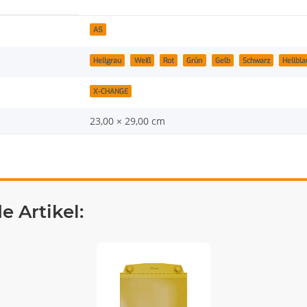
A5
Hellgrau
Weiß
Rot
Grün
Gelb
Schwarz
Hellbla
X-CHANGE
23,00 × 29,00 cm
 Artikel: