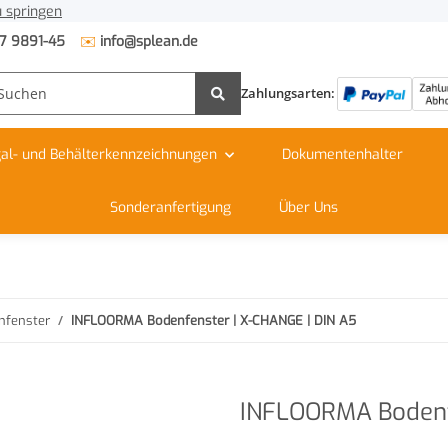
 springen
✉️
7 9891-45
info@splean.de
Zahlungsarten:
al- und Behälterkennzeichnungen
Dokumentenhalter
Sonderanfertigung
Über Uns
nfenster
INFLOORMA Bodenfenster | X-CHANGE | DIN A5
INFLOORMA Bodenfe