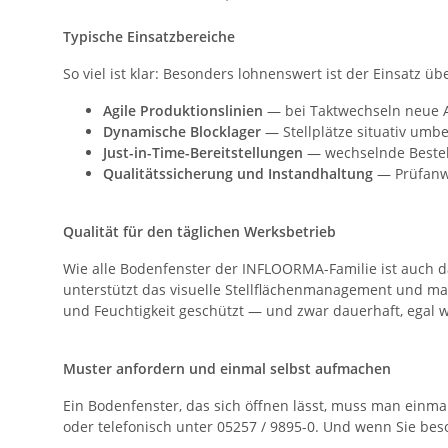
Typische Einsatzbereiche
So viel ist klar: Besonders lohnenswert ist der Einsatz übe
Agile Produktionslinien
— bei Taktwechseln neue 
Dynamische Blocklager
— Stellplätze situativ umb
Just-in-Time-Bereitstellungen
— wechselnde Bestell
Qualitätssicherung und Instandhaltung
— Prüfanw
Qualität für den täglichen Werksbetrieb
Wie alle Bodenfenster der INFLOORMA-Familie ist auch da
unterstützt das visuelle Stellflächenmanagement und mac
und Feuchtigkeit geschützt — und zwar dauerhaft, egal w
Muster anfordern und einmal selbst aufmachen
Ein Bodenfenster, das sich öffnen lässt, muss man ein
oder telefonisch unter 05257 / 9895-0. Und wenn Sie b